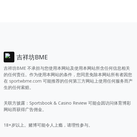
吉祥坊BME
吉祥坊BME 不承担与您使用本网站及使用本网站所含任何信息相关
的任何责任。作为使用本网站的条件，您同意免除本网站所有者因您
在
sportwbme.com
可能推荐的任何第三方网站上使用任何服务而产
生的任何索赔。
关联方披露：Sportsbook & Casino Review 可能会因访问体育博彩
网站而获得广告佣金。
18+岁以上。赌博可能令人上瘾，请理性参与。