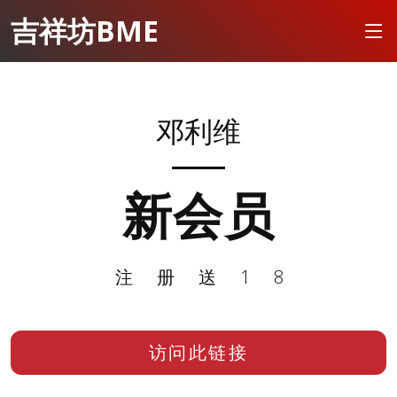
吉祥坊BME
邓利维
新会员
注册送18
访问此链接