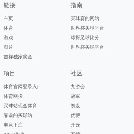
链接
指南
主页
买球赛的网站
体育
世界杯买球平台
游戏
球探足球比分
图片
世界杯买球平台
吉祥独家奖金
项目
社区
体育官网登录入口
九游会
体育网投
冠军
买球站现金体育
凯发
靠谱的买球站
优博
电竞下注
开云