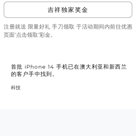
吉祥独家奖金
注册就送 限量好礼 手刀领取 于活动期间内前往优惠
页面”点击领取”彩金。
首批 iPhone 14 手机已在澳大利亚和新西兰
的客户手中找到。
科技