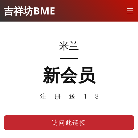
吉祥坊BME
米兰
新会员
注册送18
访问此链接