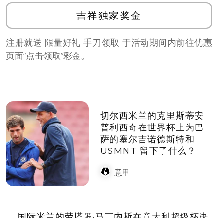
吉祥独家奖金
注册就送 限量好礼 手刀领取 于活动期间内前往优惠
页面”点击领取”彩金。
切尔西米兰的克里斯蒂安
普利西奇在世界杯上为巴
萨的塞尔吉诺德斯特和
USMNT 留下了什么？
意甲
国际米兰的劳塔罗·马丁内斯在意大利超级杯决