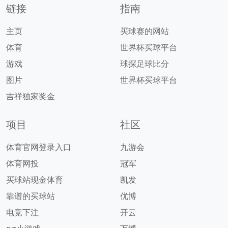
链接
指南
主页
买球赛的网站
体育
世界杯买球平台
游戏
球探足球比分
图片
世界杯买球平台
吉祥独家奖金
项目
社区
体育官网登录入口
九游会
体育网投
冠军
买球站现金体育
凯发
靠谱的买球站
优博
电竞下注
开云