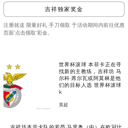
吉祥独家奖金
注册就送 限量好礼 手刀领取 于活动期间内前往优惠
页面”点击领取”彩金。
世界杯滚球 本菲卡正在寻
找新的主教练，吉祥坊 马
尔科·席尔瓦或阿莫林是他
们的目标人选 世界杯滚球
k
英超
吉祥坊本菲卡队的若昂·马里奥（中）在欧冠比