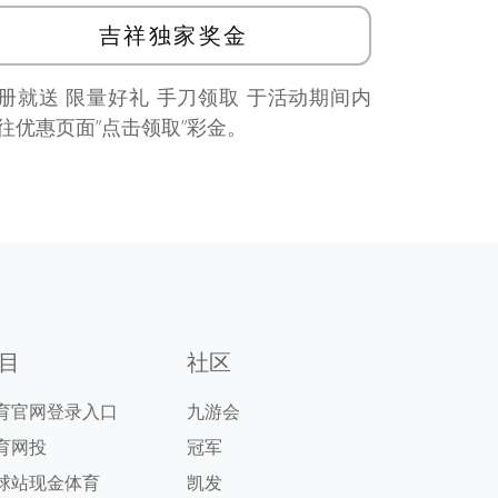
吉祥独家奖金
册就送 限量好礼 手刀领取 于活动期间内
往优惠页面”点击领取”彩金。
目
社区
育官网登录入口
九游会
育网投
冠军
球站现金体育
凯发