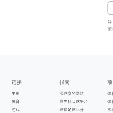
注
前
链接
指南
项
主页
买球赛的网站
体
体育
世界杯买球平台
体
游戏
球探足球比分
买