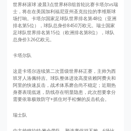
世界杯滚球 凌晨3点‌世界杯B组首轮比赛卡塔尔vs瑞
士，将在在美国加利福尼亚州圣克拉拉的李维斯球
场打响。卡塔尔国家足球队世界排名‌第48位（亚洲
排名第5位），球队总身价‌8450万欧元。瑞士国家
足球队‌世界排名‌第15位（欧洲排名第8位），球队
总身价‌3.26亿欧元。
‌卡塔尔队
这是卡塔尔连续第二次晋级世界杯正赛，主帅为西
班牙人洛佩特吉。球队整体进攻高度依赖阿费夫和
阿里的快速反击，战术体系磨合尚不稳定；近期热
身赛表现低迷，防线存在明显隐患，此次想要拿分
需要依靠极致防守+抓住对手松懈的反击机会。
瑞士队‌
由主帅穆拉特·雅金带队，预选赛保持不败，6场比