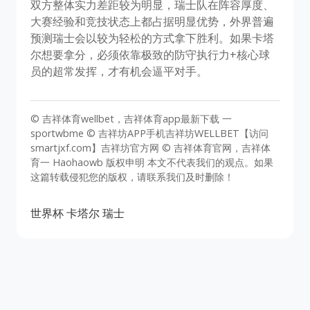
双方整体实力差距较为明显，瑞士队在阵容厚度、
大赛经验和竞技状态上都占据明显优势，外界普遍
预测瑞士会以较为轻松的方式拿下胜利。如果卡塔
尔想要拿分，必须依靠极致的防守执行力+核心球
员的超常发挥，才有机会逼平对手。
© 吉祥体育wellbet，吉祥体育app最新下载 一
sportwbme © 吉祥坊APP手机吉祥坊WELLBET【访问
smartjxf.com】吉祥坊官方网 © 吉祥体育官网，吉祥体
育一 Haohaowb 版权申明 本文不代表我们的观点。如果
这篇转载侵犯您的版权，请联系我们及时删除！
世界杯
卡塔尔
瑞士