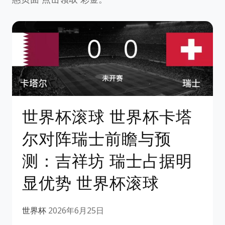
世界杯滚球 世界杯卡塔
尔对阵瑞士前瞻与预
测：吉祥坊 瑞士占据明
显优势 世界杯滚球
世界杯
2026年6月25日