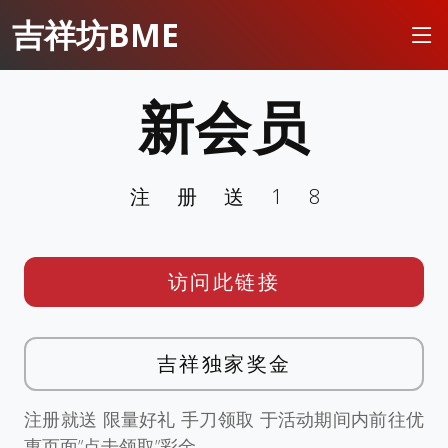
吉祥坊BME
新会员
注册送18
访问此链接
吉祥独家奖金
注册就送 限量好礼 手刀领取 于活动期间内前往优
惠页面”点击领取”彩金。