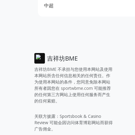
中超
吉祥坊BME
吉祥坊BME 不承担与您使用本网站及使用
本网站所含任何信息相关的任何责任。作
为使用本网站的条件，您同意免除本网站
所有者因您在
sportwbme.com
可能推荐
的任何第三方网站上使用任何服务而产生
的任何索赔。
关联方披露：Sportsbook & Casino
Review 可能会因访问体育博彩网站而获得
广告佣金。