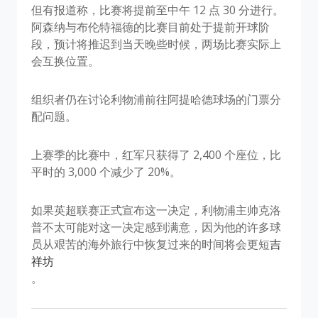
但有报道称，比赛将提前至中午 12 点 30 分进行。
阿森纳与布伦特福德的比赛目前处于提前开球阶
段，预计将推迟到当天晚些时候，两场比赛实际上
会互换位置。
组织者仍在讨论利物浦前往阿提哈德球场的门票分
配问题。
上赛季的比赛中，红军只获得了 2,400 个座位，比
平时的 3,000 个减少了 20%。
如果英超联赛正式宣布这一决定，利物浦主帅克洛
普不太可能对这一决定感到满意，因为他的许多球
员从艰苦的海外旅行中恢复过来的时间将会更短
吉
祥坊
。