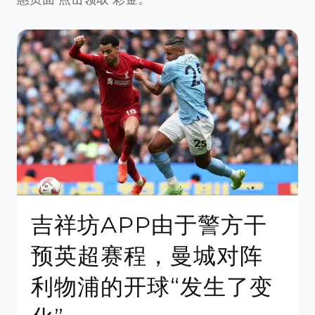
吉祥坊APP由于警方干
预英超赛程，曼城对阵
利物浦的开球“发生了变