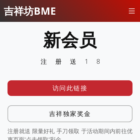
吉祥坊BME
新会员
注册送18
访问此链接
吉祥独家奖金
注册就送 限量好礼 手刀领取 于活动期间内前往优
惠页面”点击领取”彩金。