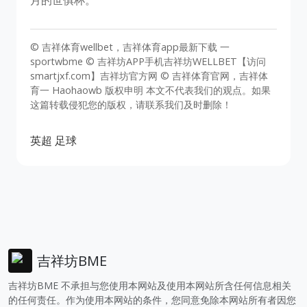
月的世俱杯。”
© 吉祥体育wellbet，吉祥体育app最新下载 一
sportwbme © 吉祥坊APP手机吉祥坊WELLBET【访问
smartjxf.com】吉祥坊官方网 © 吉祥体育官网，吉祥体
育一 Haohaowb 版权申明 本文不代表我们的观点。如果
这篇转载侵犯您的版权，请联系我们及时删除！
英超
足球
吉祥坊BME
吉祥坊BME 不承担与您使用本网站及使用本网站所含任何信息相关
的任何责任。作为使用本网站的条件，您同意免除本网站所有者因您