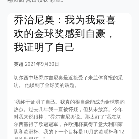
乔治尼奥：我为我最喜
欢的金球奖感到自豪，
我证明了自己
英超
2021年9月30日
切尔西中场乔尔吉尼奥最近接受了米兰体育报的采
访。 他谈到了金球奖的话题。
“我终于证明了自己。我真的很自豪能成为金球奖的
热点。过去几年我一直被怀疑，但从未放弃。今年
对我来说很棒，”乔尔吉尼奥说。那太好了“我在切
尔西赢得了欧冠冠军，在欧洲杯赢得了意大利国家
队和欧洲杯。我的下一个目标是10月的欧联杯和12