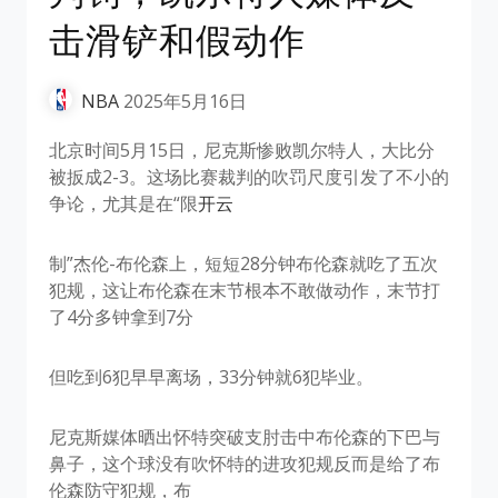
击滑铲和假动作
NBA
2025年5月16日
北京时间5月15日，尼克斯惨败凯尔特人，大比分
被扳成2-3。这场比赛裁判的吹罚尺度引发了不小的
争论，尤其是在“限
开云
制”杰伦-布伦森上，短短28分钟布伦森就吃了五次
犯规，这让布伦森在末节根本不敢做动作，末节打
了4分多钟拿到7分
但吃到6犯早早离场，33分钟就6犯毕业。
尼克斯媒体晒出怀特突破支肘击中布伦森的下巴与
鼻子，这个球没有吹怀特的进攻犯规反而是给了布
伦森防守犯规，布