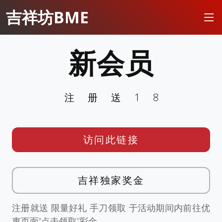
吉祥坊BME
新会员
注册送18
访问此链接
吉祥独家奖金
注册就送 限量好礼 手刀领取 于活动期间内前往优
惠页面”点击领取”彩金。