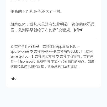
伦森的下巴和鼻子还吃了一肘。
纽约媒体：我从未见过有如此明显一边倒的吹罚尺
度，裁判早早就给了布伦森5次犯规。
jxfjxf
© 吉祥体育wellbet，吉祥体育app最新下载 一
sportwbme © 吉祥坊APP手机吉祥坊WELLBET【访问
smartjxf.com】吉祥坊官方网 © 吉祥体育官网，吉祥体
育一 Haohaowb 版权申明 本文不代表我们的观点。如果
这篇转载侵犯您的版权，请联系我们及时删除！
nba