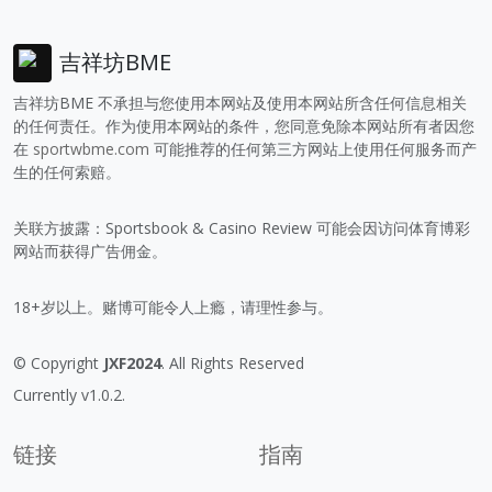
吉祥坊BME
吉祥坊BME 不承担与您使用本网站及使用本网站所含任何信息相关
的任何责任。作为使用本网站的条件，您同意免除本网站所有者因您
在
sportwbme.com
可能推荐的任何第三方网站上使用任何服务而产
生的任何索赔。
关联方披露：Sportsbook & Casino Review 可能会因访问体育博彩
网站而获得广告佣金。
18+岁以上。赌博可能令人上瘾，请理性参与。
© Copyright
JXF2024
. All Rights Reserved
Currently v1.0.2.
链接
指南