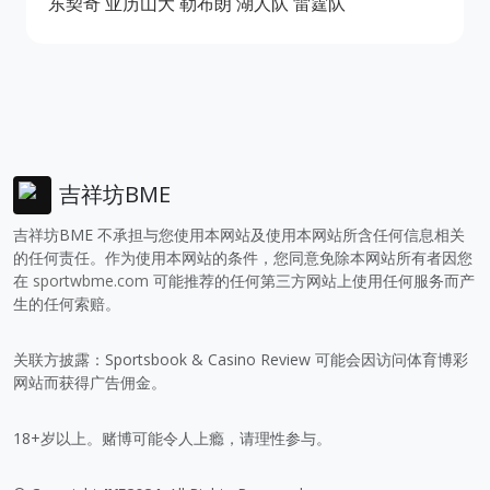
东契奇
亚历山大
勒布朗
湖人队
雷霆队
吉祥坊BME
吉祥坊BME 不承担与您使用本网站及使用本网站所含任何信息相关
的任何责任。作为使用本网站的条件，您同意免除本网站所有者因您
在
sportwbme.com
可能推荐的任何第三方网站上使用任何服务而产
生的任何索赔。
关联方披露：Sportsbook & Casino Review 可能会因访问体育博彩
网站而获得广告佣金。
18+岁以上。赌博可能令人上瘾，请理性参与。