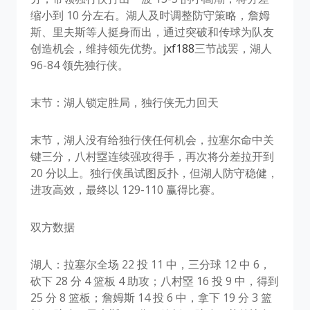
缩小到 10 分左右。湖人及时调整防守策略，詹姆
斯、里夫斯等人挺身而出，通过突破和传球为队友
创造机会，维持领先优势。
jxf188
三节战罢，湖人
96-84 领先独行侠。
末节：湖人锁定胜局，独行侠无力回天
末节，湖人没有给独行侠任何机会，拉塞尔命中关
键三分，八村塁连续强攻得手，再次将分差拉开到
20 分以上。独行侠虽试图反扑，但湖人防守稳健，
进攻高效，最终以 129-110 赢得比赛。
双方数据
湖人：拉塞尔全场 22 投 11 中，三分球 12 中 6，
砍下 28 分 4 篮板 4 助攻；八村塁 16 投 9 中，得到
25 分 8 篮板；詹姆斯 14 投 6 中，拿下 19 分 3 篮