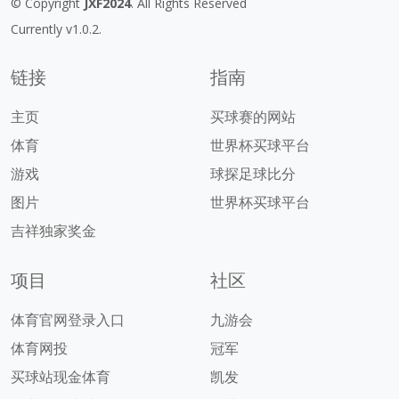
© Copyright
JXF2024
. All Rights Reserved
Currently v1.0.2.
链接
指南
主页
买球赛的网站
体育
世界杯买球平台
游戏
球探足球比分
图片
世界杯买球平台
吉祥独家奖金
项目
社区
体育官网登录入口
九游会
体育网投
冠军
买球站现金体育
凯发