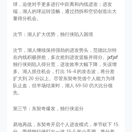
球，迫使对手更多进行中距离和内线进攻；进攻
端，湖人的球运转流畅，通过挡拆和空切创造出大
量得分机会。
次节：湖人扩大优势，独行侠陷入困境
次节，湖人继续保持强劲的进攻势头，范德比尔特
在内线积极拼抢，多次抢到进攻篮板并得分。
jxfjxf
独行侠则陷入得分荒，进攻效率大幅下降，失误增
多。湖人抓住机会，打出 16-4 的攻击波，将分差
扩大到 20 分以上。尽管东契奇凭借个人能力为球
队止血，但半场结束时，湖人 69-50 仍大比分领
先。
第三节：东契奇爆发，独行侠追分
易地再战，东契奇开启个人进攻模式，单节砍下 15
分，带领独行侠打出一波 15-5 的小高潮，将分差