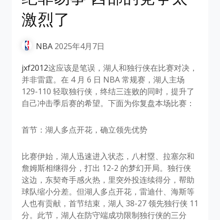
激烈了
NBA
2025年4月7日
jxf2012
这应该是笔误，湖人和独行侠在比赛对决，
并非雷霆。在 4 月 6 日 NBA 常规赛，湖人主场
129-110 轻取独行侠，终结三连败的同时，提升了
自己冲击季后赛的希望。下面为你复盘本场比赛：
首节：湖人多点开花，确立领先优势
比赛伊始，湖人迅速进入状态，八村塁、拉塞尔和
詹姆斯相继得分，打出 12-2 的梦幻开局。独行侠
这边，东契奇手感火热，里突外投连续得分，帮助
球队缩小分差。但湖人多点开花，雷迪什、海斯等
人也有贡献，首节结束，湖人 38-27 领先独行侠 11
分。此节，湖人在防守端成功限制独行侠的三分