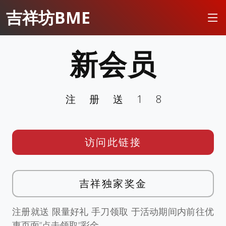
吉祥坊BME
新会员
注册送18
访问此链接
吉祥独家奖金
注册就送 限量好礼 手刀领取 于活动期间内前往优
惠页面”点击领取”彩金。