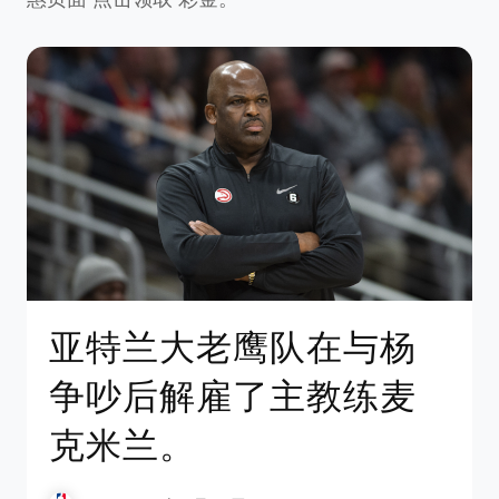
亚特兰大老鹰队在与杨
争吵后解雇了主教练麦
克米兰。