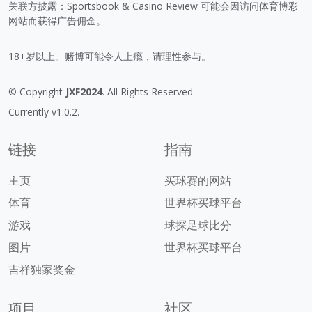
关联方披露：Sportsbook & Casino Review 可能会因访问体育博彩
网站而获得广告佣金。
18+岁以上。赌博可能令人上瘾，请理性参与。
© Copyright
JXF2024
. All Rights Reserved
Currently v1.0.2.
链接
指南
主页
买球赛的网站
体育
世界杯买球平台
游戏
球探足球比分
图片
世界杯买球平台
吉祥独家奖金
项目
社区