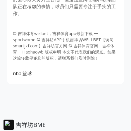
队正在考虑的事情，球员们只需要专注于手头的工
作。
© 吉祥体育wellbet，吉祥体育app最新下载 一
sportwbme © 吉祥坊APP手机吉祥坊WELLBET【访问
smartjxf.com】吉祥坊官方网 © 吉祥体育官网，吉祥体
育一 Haohaowb 版权申明 本文不代表我们的观点。如果
这篇转载侵犯您的版权，请联系我们及时删除！
nba
篮球
吉祥坊BME