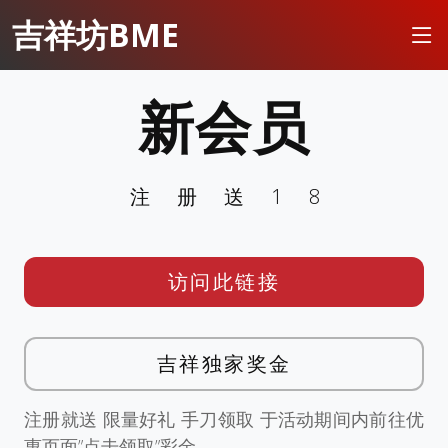
吉祥坊BME
新会员
注册送18
访问此链接
吉祥独家奖金
注册就送 限量好礼 手刀领取 于活动期间内前往优
惠页面”点击领取”彩金。