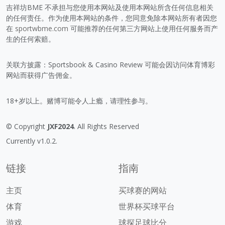
吉祥坊BME 不承担与您使用本网站及使用本网站所含任何信息相关
的任何责任。作为使用本网站的条件，您同意免除本网站所有者因您
在
sportwbme.com
可能推荐的任何第三方网站上使用任何服务而产
生的任何索赔。
关联方披露：Sportsbook & Casino Review 可能会因访问体育博彩
网站而获得广告佣金。
18+岁以上。赌博可能令人上瘾，请理性参与。
© Copyright
JXF2024
. All Rights Reserved
Currently v1.0.2.
链接
指南
主页
买球赛的网站
体育
世界杯买球平台
游戏
球探足球比分