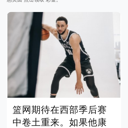
篮网期待在西部季后赛
中卷土重来。如果他康