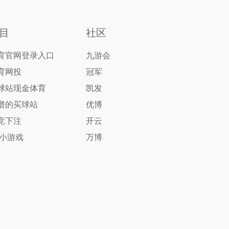
目
社区
育官网登录入口
九游会
育网投
冠军
球站现金体育
凯发
谱的买球站
优博
竞下注
开云
g小游戏
万博