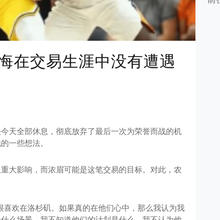
悔在交易生涯中没有遭遇
头今天全部休息，彻底放弃了最后一次为荣誉而战的机
他的一些想法。
生重大影响，而浓眉可能是这笔交易的目标。对此，农
很喜欢在洛杉矶。如果真的在他们心中，那么我认为我
论什么场景。我不知道他们的计划是什么。我不认为他