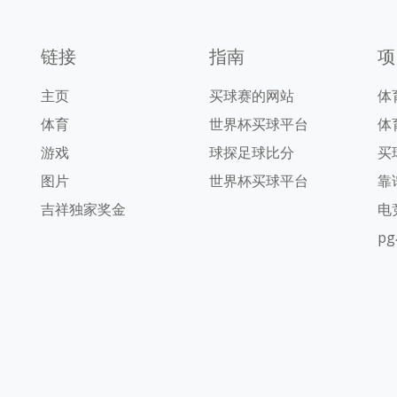
链接
指南
项
主页
买球赛的网站
体
体育
世界杯买球平台
体
游戏
球探足球比分
买
图片
世界杯买球平台
靠
吉祥独家奖金
电
p