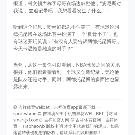
报道，科文顿声称字母哥在场边鼓励他，“扬尼斯对
我说，‘去追记录吧，我想看看发生了什么。’”
听到这个消息，粉丝们都忍不住笑了。有球迷说阿
德托昆博在这场比赛中扮演了一个“反骨小子”，也
有球迷开玩笑说：“有没有人要告诉阿德托昆博哥，
今天卡温顿是雄鹿的对手？”
当然，从这一集你可以看到，NBA球员之间的关系
很好，他们都希望看到一个球员创造纪录，无论他
是队友还是对手。同时，阿德托昆博的多面性也显
露出来。
© 吉祥体育wellbet，吉祥体育app最新下载 一
sportwbme © 吉祥坊APP手机吉祥坊WELLBET【访问
smartjxf.com】吉祥坊官方网 © 吉祥体育官网，吉祥体
育一 Haohaowb 版权申明 本文不代表我们的观点。如果
这篇转载侵犯您的版权，请联系我们及时删除！