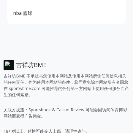
nba
篮球
吉祥坊BME
吉祥坊BME 不承担与您使用本网站及使用本网站所含任何信息相关
的任何责任。作为使用本网站的条件，您同意免除本网站所有者因您
在
sportwbme.com
可能推荐的任何第三方网站上使用任何服务而产
生的任何索赔。
关联方披露：Sportsbook & Casino Review 可能会因访问体育博彩
网站而获得广告佣金。
18+岁以上。赌博可能令人上瘾，请理性参与。