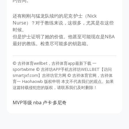
约合同。
还有刚刚与猛龙队续约的尼克·护士（Nick
Nurse）？对于教练来说，这很多，尤其是在这些
时候。
但是护士证明了她的价值。他甚至可能现在是NBA
最好的教练。检查尽可能多的钥匙箱。
© 吉祥体育wellbet，吉祥体育app最新下载 一
sportwbme © 吉祥坊APP手机吉祥坊WELLBET【访问
smartjxf.com】吉祥坊官方网 © 吉祥体育官网，吉祥体
育一 Haohaowb 版权申明 本文不代表我们的观点。如果
这篇转载侵犯您的版权，请联系我们及时删除！
MVP等级
nba
卢卡·多尼奇