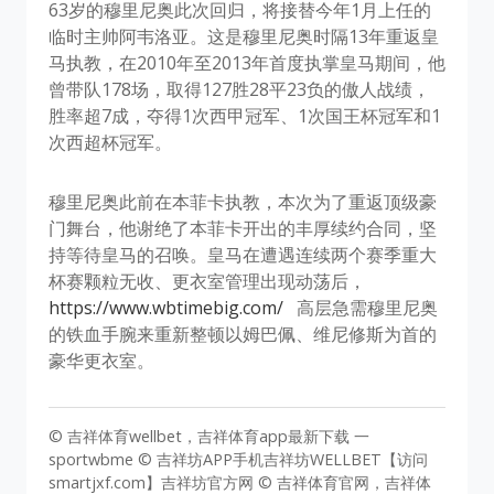
63岁的穆里尼奥此次回归，将接替今年1月上任的
临时主帅阿韦洛亚。这是穆里尼奥时隔13年重返皇
马执教，在2010年至2013年首度执掌皇马期间，他
曾带队178场，取得127胜28平23负的傲人战绩，
胜率超7成，夺得1次西甲冠军、1次国王杯冠军和1
次西超杯冠军。
穆里尼奥此前在本菲卡执教，本次为了重返顶级豪
门舞台，他谢绝了本菲卡开出的丰厚续约合同，坚
持等待皇马的召唤。皇马在遭遇连续两个赛季重大
杯赛颗粒无收、更衣室管理出现动荡后，
https://www.wbtimebig.com/
高层急需穆里尼奥
的铁血手腕来重新整顿以姆巴佩、维尼修斯为首的
豪华更衣室。
© 吉祥体育wellbet，吉祥体育app最新下载 一
sportwbme © 吉祥坊APP手机吉祥坊WELLBET【访问
smartjxf.com】吉祥坊官方网 © 吉祥体育官网，吉祥体