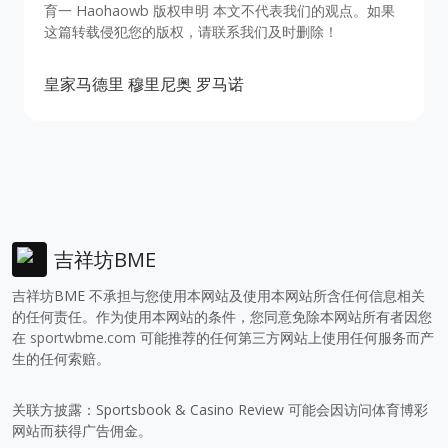
育一 Haohaowb 版权申明 本文不代表我们的观点。如果
这篇转载侵犯您的版权，请联系我们及时删除！
皇家马德里
穆里尼奥
罗马诺
吉祥坊BME
吉祥坊BME 不承担与您使用本网站及使用本网站所含任何信息相关
的任何责任。作为使用本网站的条件，您同意免除本网站所有者因您
在
sportwbme.com
可能推荐的任何第三方网站上使用任何服务而产
生的任何索赔。
关联方披露：Sportsbook & Casino Review 可能会因访问体育博彩
网站而获得广告佣金。