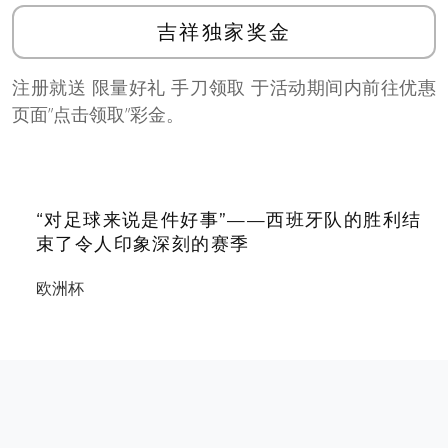
吉祥独家奖金
注册就送 限量好礼 手刀领取 于活动期间内前往优惠
页面”点击领取”彩金。
“对足球来说是件好事”——西班牙队的胜利结
束了令人印象深刻的赛季
欧洲杯